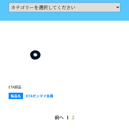
ETA部品
製品名
ETAゼンマイ各種
前へ
1
2