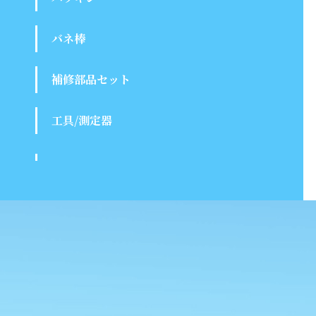
バネ棒
補修部品セット
工具/測定器