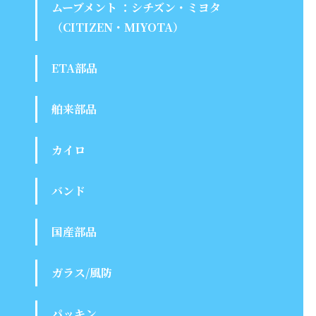
ムーブメント ：シチズン・ミヨタ
（CITIZEN・MIYOTA）
ETA部品
舶来部品
カイロ
バンド
国産部品
ガラス/風防
パッキン